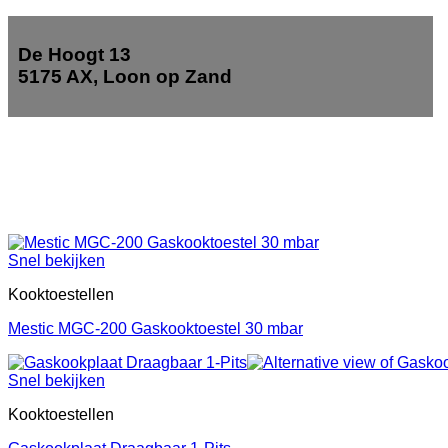
De Hoogt 13
5175 AX, Loon op Zand
Snel bekijken
Kooktoestellen
Mestic MGC-200 Gaskooktoestel 30 mbar
Snel bekijken
Kooktoestellen